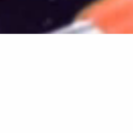
Aus Startups,
Mittelständlern und
Hidden Champions
starke Marken
machen.
Das ist unsere Mission seit über 30 Jahren
und hat uns zu dem gemacht, was wir heute
sind: einer der etabliertesten Spezialisten für